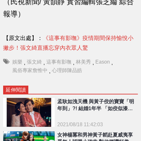
（民視新聞/ 黃韻靜 實習編輯張芝綸 綜合
報導）
【原文出處】：
《這事有影嘸》疫情期間保持愉悅小
撇步！張文綺直播忘穿內衣眾人驚
娛樂
張文綺
這事有影嘸
林美秀
Eason
,
,
,
,
,
風俗專家詹惟中
心理師陳品皓
,
延伸閱讀
孟耿如洩天機 與黃子佼的寶寶「明
年到」?! 結婚1年半 「如佼似漆」
竟爲這事不開心
2021/08/18 11:42:03
{PLAYICON}
女神楊冪和男神黃子韜赴夏威夷享