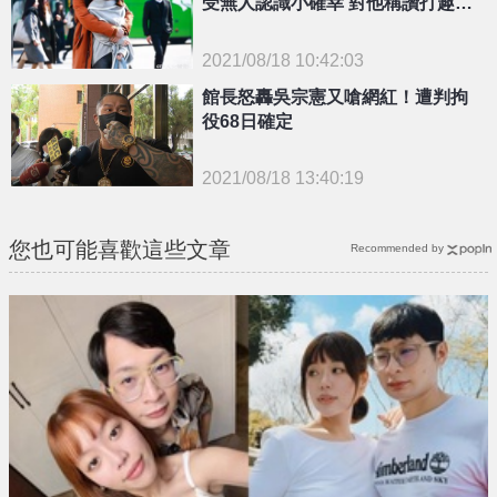
受無人認識小確幸 對他稱讚打趣要
轉帳
2021/08/18 10:42:03
{PLAYICON}
館長怒轟吳宗憲又嗆網紅！遭判拘
役68日確定
2021/08/18 13:40:19
{PLAYICON}
您也可能喜歡這些文章
Recommended by