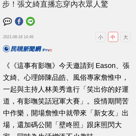
步！張文綺直播忘穿內衣眾人驚
小
中
大
2021-08-18 14:49
《《這事有影嘸》今天邀請到 Eason、張
文綺、心理師陳品皓、風俗專家詹惟中，
一起與主持人林美秀進行「笑出你的好運
道，有影嘸笑話冠軍大賽」。疫情期間苦
中作樂，開場詹惟中就帶來「新女友」出
場，還加碼公開「壁咚照」跟床照閃大