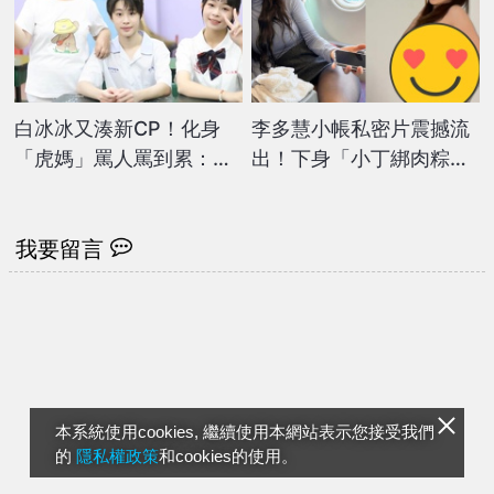
白冰冰又湊新CP！化身
李多慧小帳私密片震撼流
「虎媽」罵人罵到累：他
出！下身「小丁綁肉粽」
們還很嫩
狂搖15秒...網瘋看：太頂
我要留言
本系統使用cookies, 繼續使用本網站表示您接受我們
的
隱私權政策
和cookies的使用。