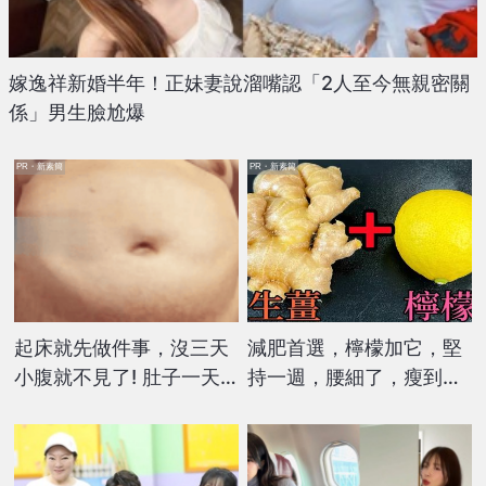
嫁逸祥新婚半年！正妹妻說溜嘴認「2人至今無親密關
係」男生臉尬爆
PR・新素簡
PR・新素簡
起床就先做件事，沒三天
減肥首選，檸檬加它，堅
小腹就不見了! 肚子一天
持一週，腰細了，瘦到你
天變小！
懷疑人生