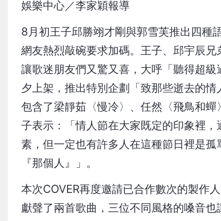
娛樂中心／李家穎報導
8月初王子邱勝翊才剛與郭雪芙推出四種語
網友熱烈敲碗要求加碼。王子、邱宇辰兄弟
讓歌迷朋友們又驚又喜，大呼「聽得超級
夕上架，推出特別企劃「致那些逝去的情
包含了梁靜茹〈慢冷〉、任然〈飛鳥和蟬
子表示：「情人節在大家既定的印象裡，
素，但一定也有許多人在這種節日裡是孤
『那個人』」。
本次COVER再度邀請已合作數次的製作
獻聲了兩首歌曲，三位不同風格的嗓音也