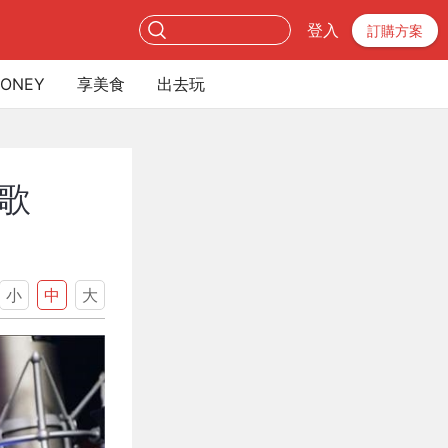
登入
訂購方案
ONEY
享美食
出去玩
歌
小
中
大