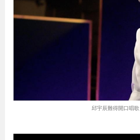
邱宇辰難得開口唱歌