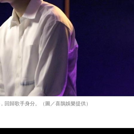
，回歸歌手身分。（圖／喜鵲娛樂提供）