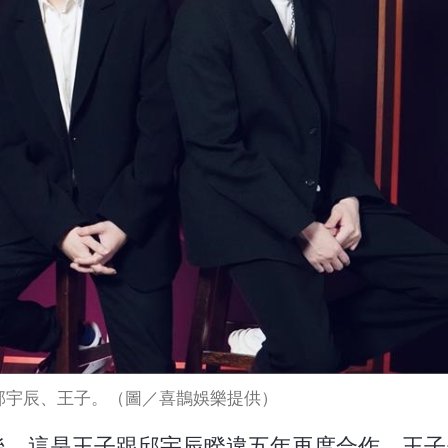
邱宇辰、王子。（圖／喜鵲娛樂提供）
頭〉後，這是王子跟邱宇辰睽違五年再度合作，王