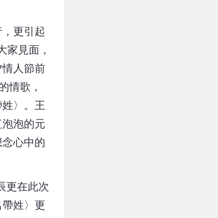
行，更引起
大家見面，
夕情人節前
的情歌，
帶姓〉。王
紅泡泡的元
想念心中的
辰更在此次
名帶姓〉更