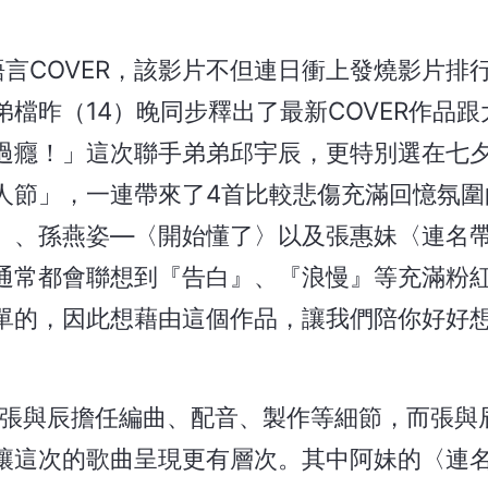
言COVER，該影片不但連日衝上發燒影片排
檔昨（14）晚同步釋出了最新COVER作品跟
過癮！」這次聯手弟弟邱宇辰，更特別選在七
人節」，一連帶來了4首比較悲傷充滿回憶氛圍
〉、孫燕姿—〈開始懂了〉以及張惠妹〈連名
通常都會聯想到『告白』、『浪慢』等充滿粉
單的，因此想藉由這個作品，讓我們陪你好好
人張與辰擔任編曲、配音、製作等細節，而張與
讓這次的歌曲呈現更有層次。其中阿妹的〈連