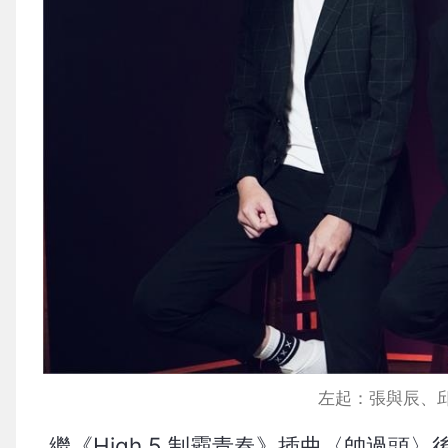
左起：張與辰、
繼《High 5 制霸青春》插曲〈帥過