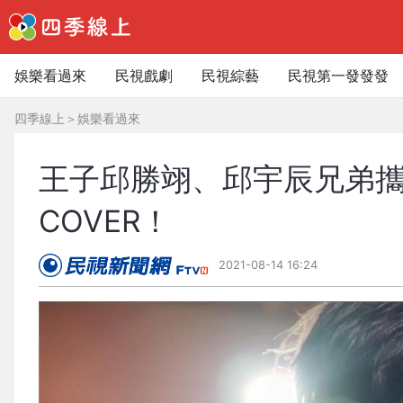
娛樂看過來
民視戲劇
民視綜藝
民視第一發發發
四季線上
＞
娛樂看過來
王子邱勝翊、邱宇辰兄弟
COVER！
2021-08-14 16:24