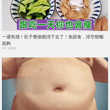
一週有感！肚子整個都消下去了！免節食，排空順暢
就夠
PR・新素簡