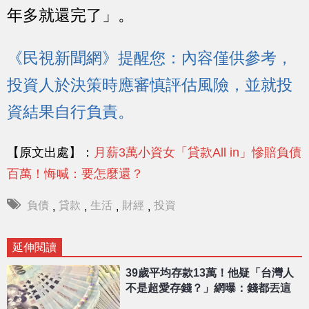
年多就還完了」。
《民視新聞網》提醒您：內容僅供參考，
投資人於決策時應審慎評估風險，並就投
資結果自行負責。
【原文出處】：
月薪3萬小資女「貸款All in」慘賠負債
百萬！悔喊：要怎麼還？
負債
貸款
生活
財經
投資
,
,
,
,
延伸閱讀
39歲平均存款13萬！他疑「台灣人
不是超愛存錢？」網曝：錢都丟這