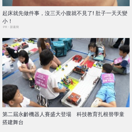
起床就先做件事，沒三天小腹就不見了! 肚子一天天變
小！
PR・新素簡
第二屆永齡機器人賽盛大登場 科技教育扎根替學童
搭建舞台