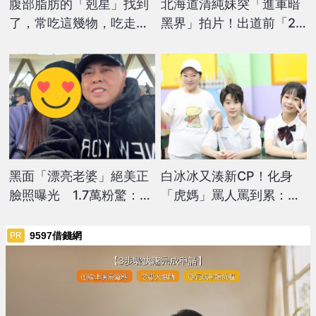
腹部脂肪的「剋星」找到
北海道清純妹突「進軍暗
了，常吃這幾物，吃走大
黑界」拍片！出道前「2
肚囊，瘦出小蠻腰
人設」片商讚：千年難遇
美女
黑面「漂亮老婆」絕美正
白冰冰又湊新CP！化身
臉照曝光 1.7萬粉驚：好
「虎媽」罵人罵到累：他
像關之琳！
們還很嫩
9597借錢網
PR