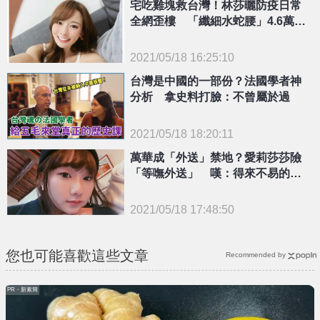
宅吃雞塊救台灣！林莎曬防疫日常
全網歪樓 「纖細水蛇腰」4.6萬粉
沸騰
2021/05/18 16:25:10
台灣是中國的一部份？法國學者神
{PLAYICON}
分析 拿史料打臉：不曾屬於過
2021/05/18 18:20:11
{PLAYICON}
萬華成「外送」禁地？愛莉莎莎險
「等嘸外送」 嘆：得來不易的一
頓飯
2021/05/18 17:48:50
{PLAYICON}
您也可能喜歡這些文章
Recommended by
PR・新素簡