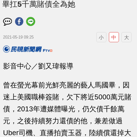
畢扛5千萬賭債全為她
小
中
大
2021-05-19 09:25
影音中心／劉又瑋報導
曾在螢光幕前光鮮亮麗的藝人馬國畢，因
迷上美國職棒簽賭，欠下將近5000萬元賭
債，2013年遭媒體曝光，仍欠債千餘萬
元，之後持續努力還債的他，兼差做過
Uber司機、直播拍賣玉器，陸續償還掉大