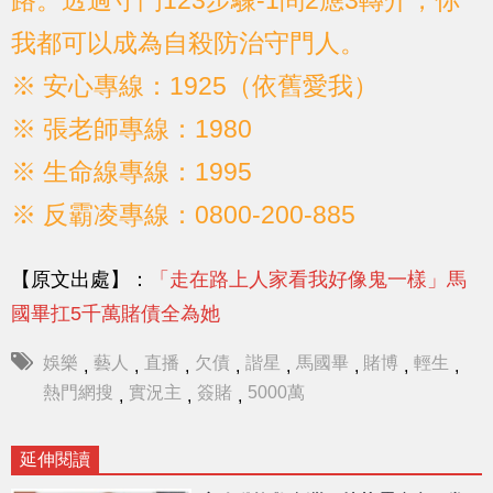
我都可以成為自殺防治守門人。
※ 安心專線：1925（依舊愛我）
※ 張老師專線：1980
※ 生命線專線：1995
※ 反霸凌專線：0800-200-885
【原文出處】：
「走在路上人家看我好像鬼一樣」馬
國畢扛5千萬賭債全為她
娛樂
藝人
直播
欠債
諧星
馬國畢
賭博
輕生
,
,
,
,
,
,
,
,
熱門網搜
實況主
簽賭
5000萬
,
,
,
延伸閱讀