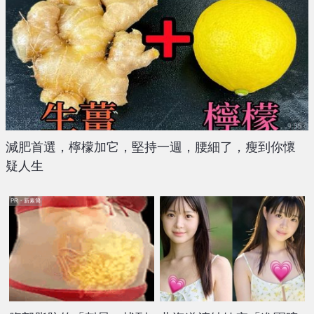
減肥首選，檸檬加它，堅持一週，腰細了，瘦到你懷
疑人生
PR・新素簡