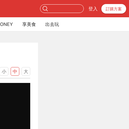
登入
訂購方案
ONEY
享美食
出去玩
小
中
大