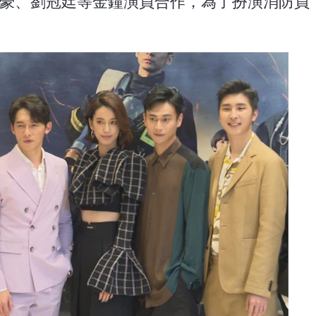
昇豪、劉冠廷等金鐘演員合作，為了扮演消防員