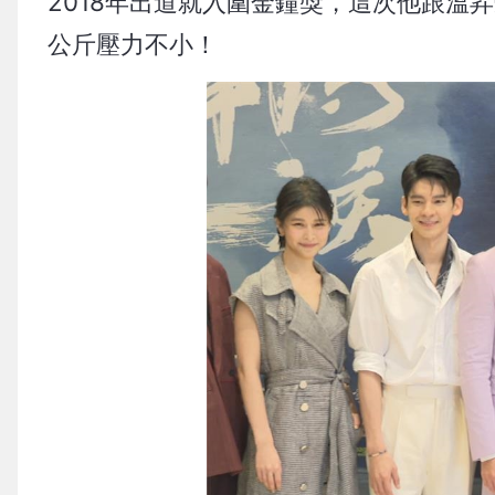
2018年出道就入圍金鐘獎，這次他跟溫
公斤壓力不小！