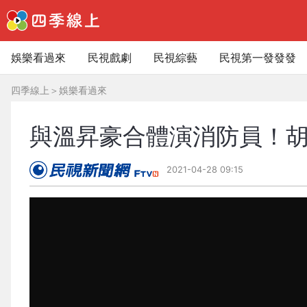
娛樂看過來
民視戲劇
民視綜藝
民視第一發發發
四季線上
＞
娛樂看過來
與溫昇豪合體演消防員！胡
2021-04-28 09:15