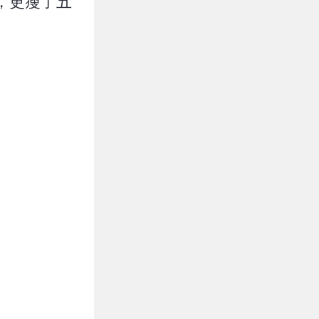
，更瘦了五