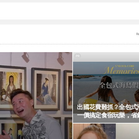
R
PR
出國花費難抓？全包式
一價搞定食宿玩樂，省