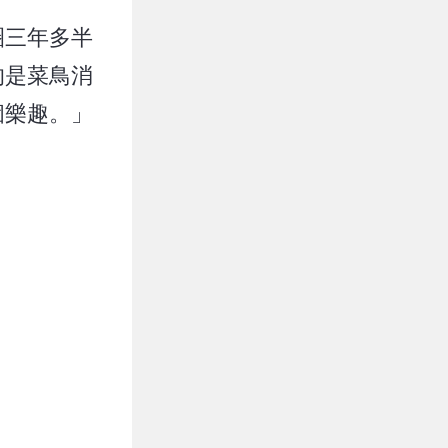
圈三年多半
的是菜鳥消
個樂趣。」