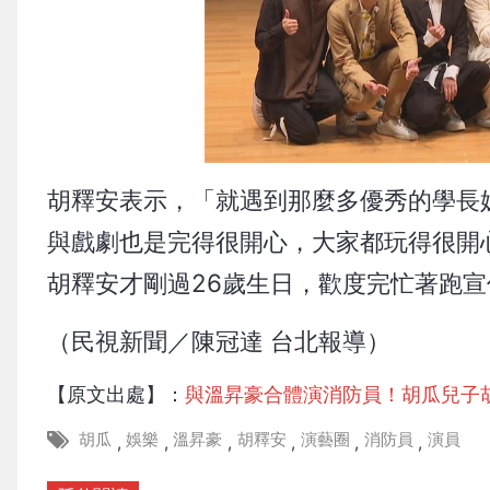
胡釋安表示，「就遇到那麼多優秀的學長
與戲劇也是完得很開心，大家都玩得很開
胡釋安才剛過26歲生日，歡度完忙著跑
（民視新聞／陳冠達 台北報導）
【原文出處】：
與溫昇豪合體演消防員！胡瓜兒子
胡瓜
娛樂
溫昇豪
胡釋安
演藝圈
消防員
演員
,
,
,
,
,
,