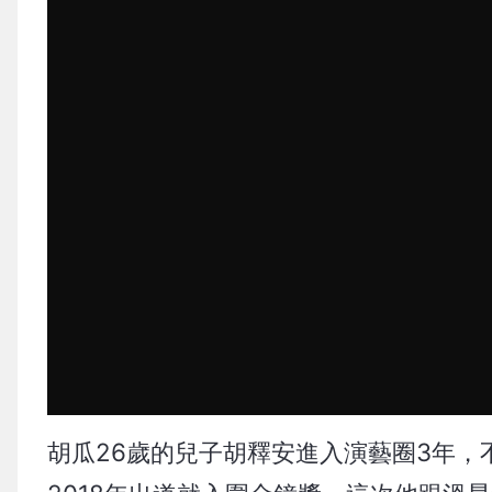
胡瓜26歲的兒子胡釋安進入演藝圈3年