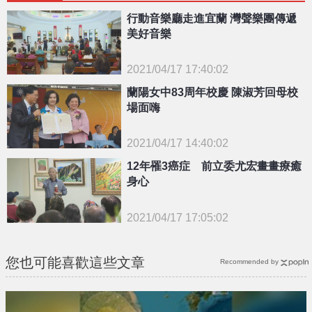
行動音樂廳走進宜蘭 灣聲樂團傳遞
美好音樂
2021/04/17 17:40:02
{PLAYICON}
蘭陽女中83周年校慶 陳淑芳回母校
場面嗨
2021/04/17 14:40:02
{PLAYICON}
12年罹3癌症 前立委尤宏畫畫療癒
身心
2021/04/17 17:05:02
{PLAYICON}
您也可能喜歡這些文章
Recommended by