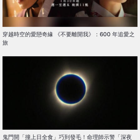
穿越時空的愛戀奇緣 《不要離開我》：600 年追愛之
旅
鬼門開「撞上日全食」巧到發毛！命理師示警「深夜