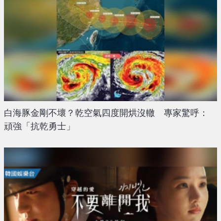
白海豚金剛不壞？乾空氣四度開烘沒轍 專家驚呼：
頑強「抗乾勇士」