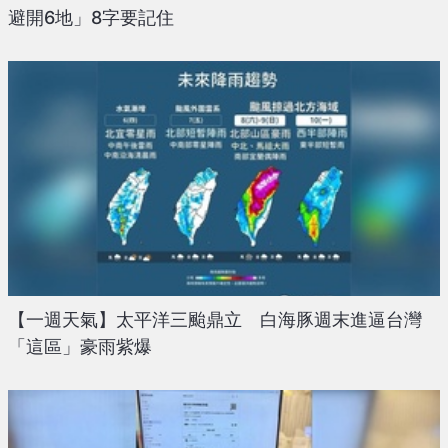
避開6地」8字要記住
【一週天氣】太平洋三颱鼎立 白海豚週末進逼台灣
「這區」豪雨紫爆