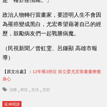
政治人物轉行當畫家，要證明人生不會因
為罹癌變成黑白，尤宏希望藉著自己的經
歷，鼓勵病友們一起戰勝病魔。
（民視新聞／曾虹雯、呂鎌顯 高雄市報
導）
【原文出處】：
12年罹3癌症 前立委尤宏靠畫畫療癒
身心
治療
癌症
生活
尤宏
,
,
,
延伸閱讀