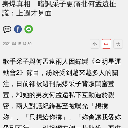
身爆真相 暗諷采子更痛批何孟遠扯
謊：上週才見面
小
中
大
2021-04-15 14:30
歌手采子與何孟遠兩人因錄製《全明星運
動會2》節目，紛紛受到越來越多人的關
注，日前卻被週刊踢爆采子背叛閨蜜荳
荳，和她的男友何孟遠私下互動過於親
密，兩人對話紀錄甚至被曝光「想撲
妳」、「只想給你撲」、「妳會讓我愛妳