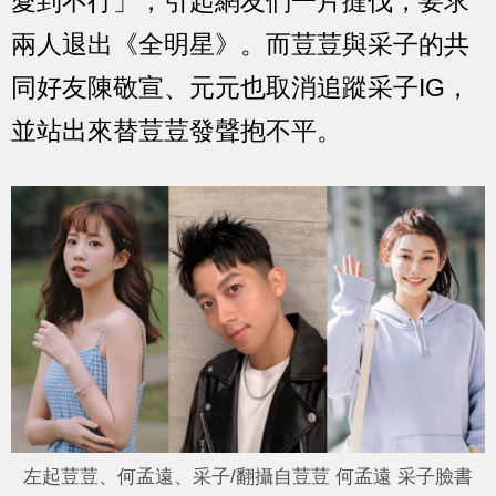
愛到不行」，引起網友們一片撻伐，要求
兩人退出《全明星》。而荳荳與采子的共
同好友陳敬宣、元元也取消追蹤采子IG，
並站出來替荳荳發聲抱不平。
左起荳荳、何孟遠、采子/翻攝自荳荳 何孟遠 采子臉書