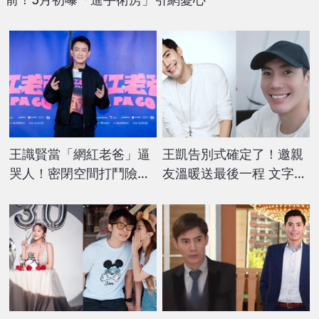
王識賢當「網紅老爸」逼
王凱告別式確定了！邀親
哭人！密閉空間打鬥險缺
友溫暖送最後一程 文字藏
氧 驚曝濺血內幕
「愛人訊息」惹心疼