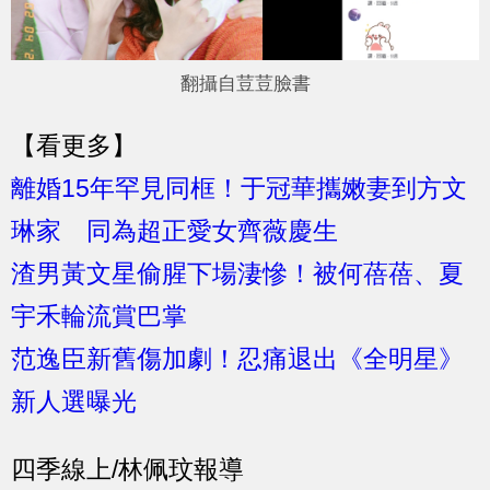
翻攝自荳荳臉書
【看更多】
離婚15年罕見同框！于冠華攜嫩妻到方文
琳家 同為超正愛女齊薇慶生
渣男黃文星偷腥下場淒慘！被何蓓蓓、夏
宇禾輪流賞巴掌
范逸臣新舊傷加劇！忍痛退出《全明星》
新人選曝光
四季線上/林佩玟報導