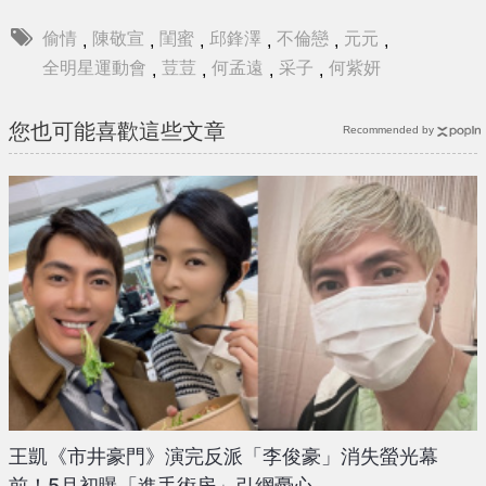
偷情
陳敬宣
閨蜜
邱鋒澤
不倫戀
元元
,
,
,
,
,
,
全明星運動會
荳荳
何孟遠
采子
何紫妍
,
,
,
,
您也可能喜歡這些文章
Recommended by
王凱《市井豪門》演完反派「李俊豪」消失螢光幕
前！5月初曝「進手術房」引網憂心