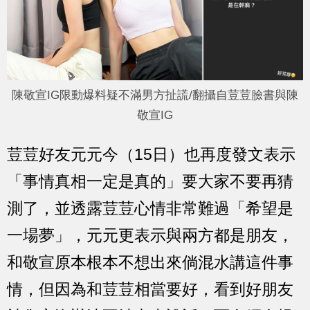
陳敬宣IG限動爆料疑不滿男方扯謊/翻攝自荳荳臉書與陳
敬宣IG
荳荳
好友元元今（15日）也再度發文表示
「事情真相一定是真的」要大家不要再猜
測了，並透露
荳荳心情非常難過「希望是
一場夢」，元元更表示與兩方都是朋友，
和敬宣原本根本不想出來倘混水講這件事
情，但因為和荳荳相當要好，看到好朋友