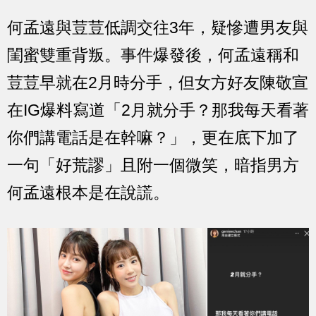
何孟遠與荳荳低調交往3年，疑慘遭男友與
閨蜜雙重背叛。事件爆發後，何孟遠稱和
荳荳早就在2月時分手，但女方好友陳敬宣
在IG爆料寫道「2月就分手？那我每天看著
你們講電話是在幹嘛？」，更在底下加了
一句「好荒謬」且附一個微笑，暗指男方
何孟遠根本是在說謊。