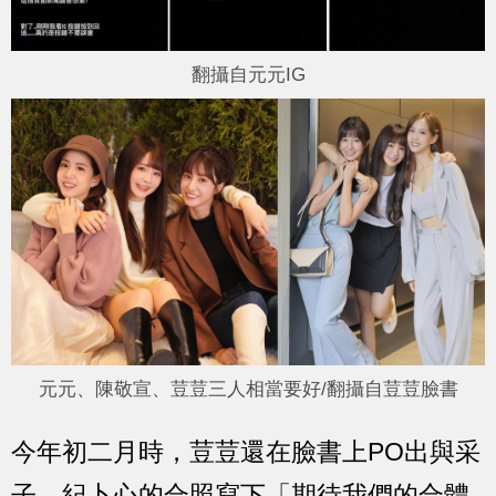
翻攝自元元IG
元元、陳敬宣、荳荳三人相當要好/翻攝自荳荳臉書
今年初二月時，荳荳還在臉書上PO出與采
子、紀卜心的合照寫下「期待我們的合體