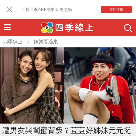
下載四季APP讓影音更順暢
立即下載
四季線上
娛樂看過來
遭男友與閨蜜背叛？荳荳好姊妹元元挺