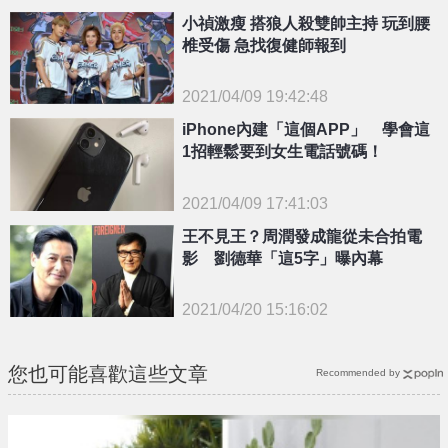
小禎激瘦 搭狼人殺雙帥主持 玩到腰
椎受傷 急找復健師報到
2021/04/09 19:42:48
{PLAYICON}
iPhone內建「這個APP」 學會這
1招輕鬆要到女生電話號碼！
2021/04/09 17:41:03
王不見王？周潤發成龍從未合拍電
{PLAYICON}
影 劉德華「這5字」曝內幕
2021/04/20 15:16:02
{PLAYICON}
您也可能喜歡這些文章
Recommended by