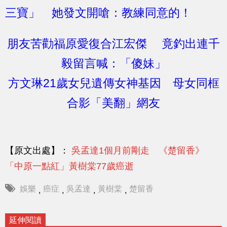
三寶」 她發文開嗆：教練同意的！
朋友苦勸福原愛復合江宏傑 竟釣出連千
毅留言喊：「傻妹」
方文琳21歲女兒遺傳女神基因 母女同框
合影「美翻」網友
【原文出處】：
吳孟達1個月前剛走 《楚留香》
「中原一點紅」黃樹棠77歲癌逝
娛樂
癌症
吳孟達
黃樹棠
楚留香
,
,
,
,
延伸閱讀