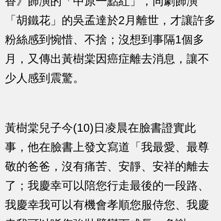
香》飾演的「中原一點紅」，同劇飾演
「胡鐵花」的吳孟達於2月離世，才讓許多
粉絲感到惋惜、不捨；沒想到事隔1個多
月，又傳出黃樹棠因癌症離去消息，讓不
少人感到震驚。
黃樹棠兒子今(10)日凌晨在臉書證實此
事，他在臉書上發文寫道「我最愛、最尊
敬的爸爸，沒有痛苦、安靜、安祥的離去
了；我慶幸可以陪您行走最後的一段路、
我慶幸我可以有機會孝順您服侍您、我慶