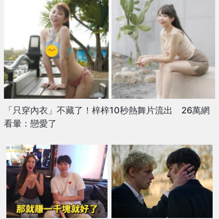
「只穿內衣」不藏了！梓梓10秒熱舞片流出 26萬網
看暈：戀愛了