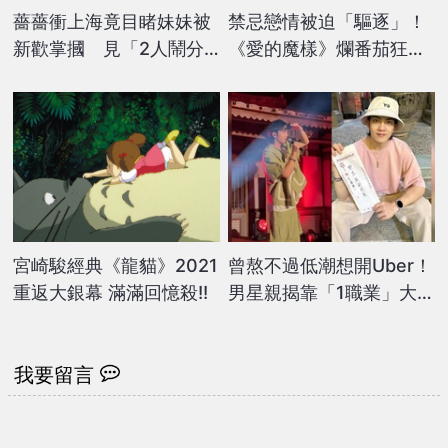
薔薔衝上海竟目睹妹妹被
禁忌戀情被迫「驅逐」！
新歡掌摑 見「2人鬧分
《愛的魔樣》爛番茄狂飆
手」超無奈：不甘我的事
96%高分好評
宮崎駿經典《龍貓》2021
曾熬不過低潮想開Uber！
重返大銀幕 滿滿回憶殺!!
男星親揭靠「1職業」大翻
身 血淚史首曝
我要留言