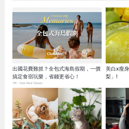
出國花費難抓？全包式海島假期，一價
美白x瘦
搞定食宿玩樂，省錢更省心！
梨」!
PR・Club Med Taiwan