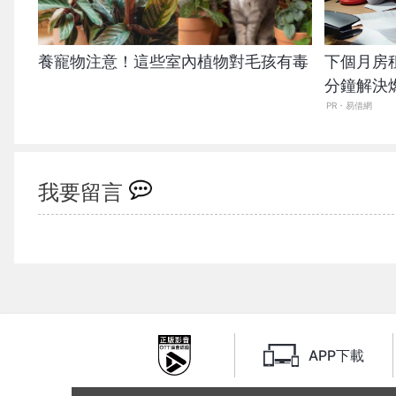
養寵物注意！這些室內植物對毛孩有毒
下個月房
分鐘解決
PR・易借網
我要留言
APP下載