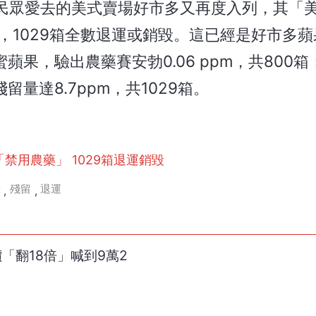
民眾愛去的美式賣場好市多又再度入列，其「
m，1029箱全數退運或銷毀。這已經是好市多蘋
蘋果，驗出農藥賽安勃0.06 ppm，共800
量達8.7ppm，共1029箱。
禁用農藥」 1029箱退運銷毀
毀
殘留
退運
,
,
牛價「翻18倍」喊到9萬2