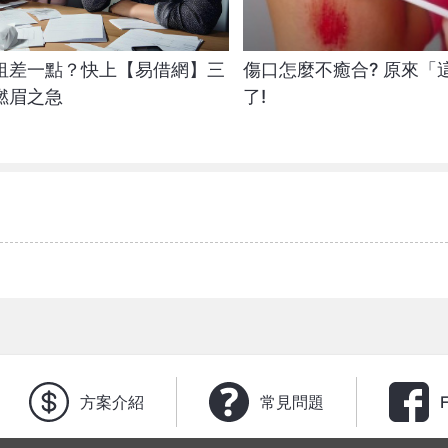
租差一點？快上【易借網】三
傷口怎麼不癒合? 原來「
燃眉之急
了!
方案介紹
常見問題