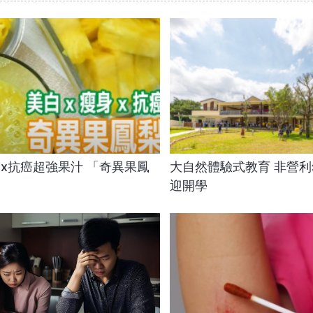
身x抗癌超強果汁 「奇異果鳳
大自然體驗式教育 非營
迎開學