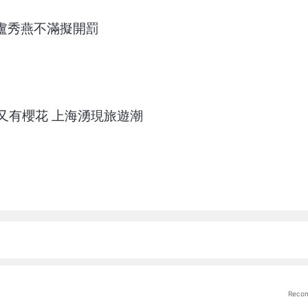
 盧秀燕不滿擬開罰
又有櫻花 上海湧現旅遊潮
Reco