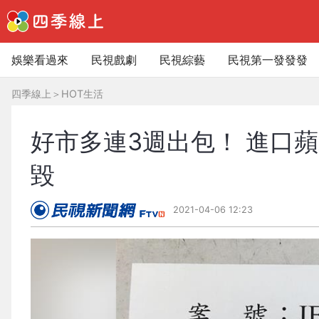
娛樂看過來
民視戲劇
民視綜藝
民視第一發發發
四季線上
＞
HOT生活
好市多連3週出包！ 進口蘋
毀
2021-04-06 12:23