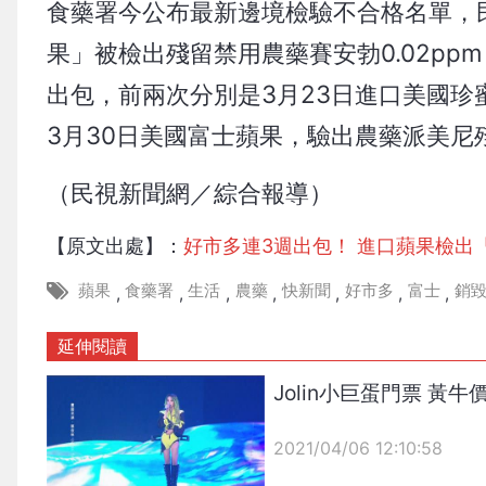
食藥署今公布最新邊境檢驗不合格名單，
果」被檢出殘留禁用農藥賽安勃0.02pp
出包，前兩次分別是3月23日進口美國珍蜜
3月30日美國富士蘋果，驗出農藥派美尼殘留
（民視新聞網／綜合報導）
【原文出處】：
好市多連3週出包！ 進口蘋果檢出「
蘋果
食藥署
生活
農藥
快新聞
好市多
富士
銷
,
,
,
,
,
,
,
延伸閱讀
Jolin小巨蛋門票 黃
2021/04/06 12:10:58