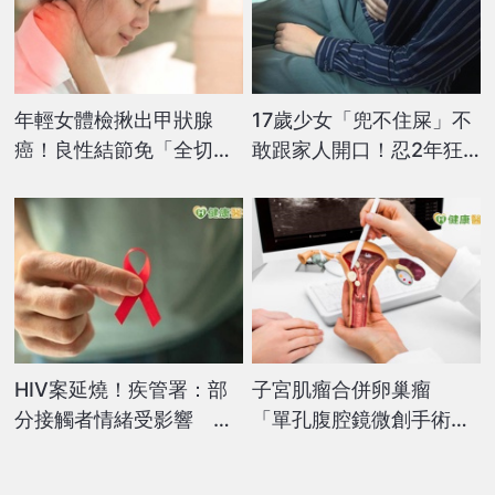
年輕女體檢揪出甲狀腺
17歲少女「兜不住屎」不
癌！良性結節免「全切」
敢跟家人開口！忍2年狂
微創治療助保住功能
塞「1400片衛生棉」醫一
看傻了
HIV案延燒！疾管署：部
子宮肌瘤合併卵巢瘤
分接觸者情緒受影響 已
「單孔腹腔鏡微創手術」
提供醫療與心理支持
解困擾