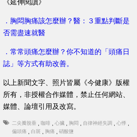
《延伸閱讀》
．胸悶胸痛該怎麼辦？醫：３重點判斷是
否需盡速就醫
．常常頭痛怎麼辦？你不知道的「頭痛日
誌」等方式有助改善。
以上新聞文字、照片皆屬《今健康》版權
所有，非授權合作媒體，禁止任何網站、
媒體、論壇引用及改寫。
二尖瓣脫垂
咖啡
心臟
胸悶
自律神經失調
心悸
,
,
,
,
,
,
偏頭痛
白斑
胸痛
硝酸鹽
,
,
,