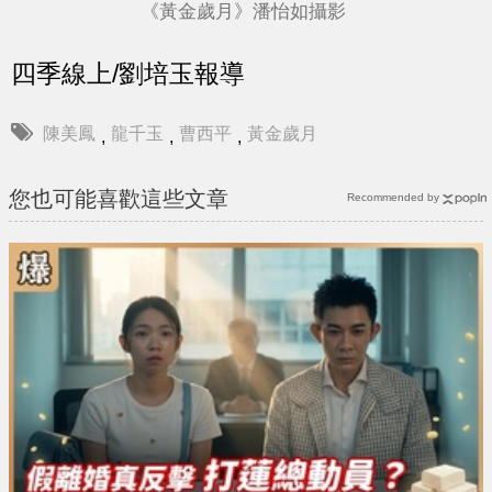
《黃金歲月》潘怡如攝影
四季線上/劉培玉報導
陳美鳳
龍千玉
曹西平
黃金歲月
,
,
,
您也可能喜歡這些文章
Recommended by