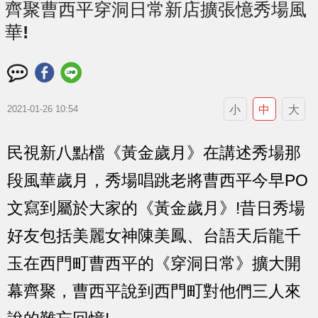
齊聚曹西平穿洞日常新店擴張憶秀場風
華!
小
中
大
2021-01-26 10:54
民視新八點檔《黃金歲月》在講述秀場那
段風華歲月，秀場唱跳老將曹西平今早PO
文寫到屬於大家的《黃金歲月》!昔日秀場
好友包括美麗女神陳美鳳、台語天后龍千
玉在西門町曹西平的《穿洞日常》擴大開
幕齊聚，曹西平說到西門町對他們三人來