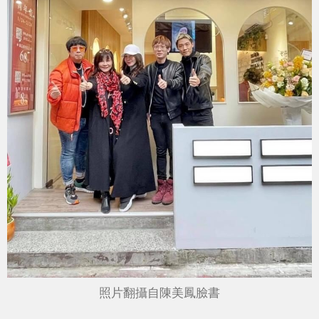
照片翻攝自陳美鳳臉書