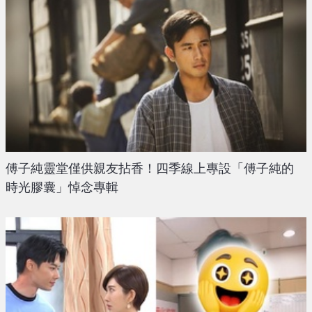
傅子純靈堂僅供親友拈香！四季線上專設「傅子純的
時光膠囊」悼念專輯