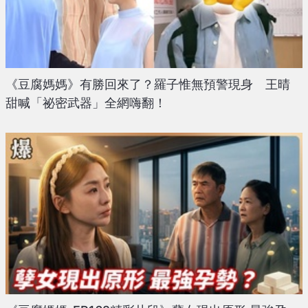
《豆腐媽媽》有勝回來了？羅子惟無預警現身 王晴
甜喊「祕密武器」全網嗨翻！