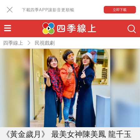
下載四季APP讓影音更順暢
立即下載
四季線上
民視戲劇
《黃金歲月》 最美女神陳美鳳 龍千玉