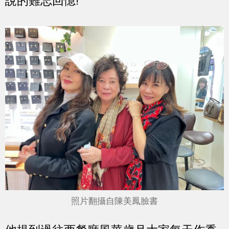
說的難忘回憶!
照片翻攝自陳美鳳臉書