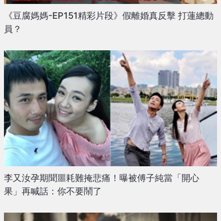
《豆腐媽媽-EP151精彩片段》假離婚真反擊 打蓮總動
員？
李又汝孕期聞噩耗難掩悲痛！曝被傅子純當「開心
果」再喊話：你不要鬧了