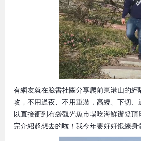
有網友就在臉書社團分享爬前東港山的經
攻，不用過夜、不用重裝，高繞、下切、
以直接衝到布袋觀光魚市場吃海鮮辦登頂
完介紹超想去的啦！我今年要好好鍛練身