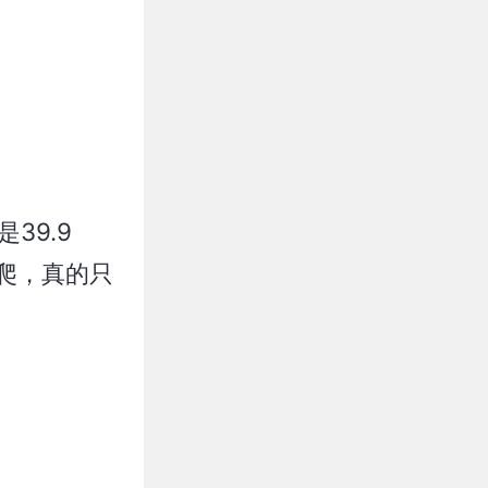
39.9
爬，真的只