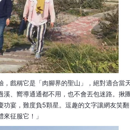
驗，戲稱它是「肉腳界的聖山」，絕對適合當
過溪、嚮導通通都不用，也不會丟包迷路。揪
慶功宴，難度負5顆星。逗趣的文字讓網友笑翻
體來征服它！」