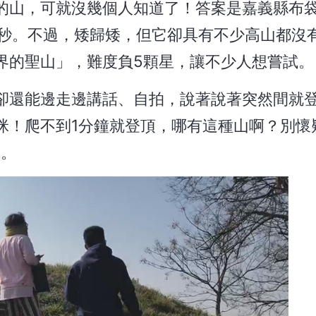
的山，可就沒幾個人知道了！答案是嘉義縣布
0秒。不過，矮歸矮，但它卻具有不少高山都沒
界的聖山」，難度負5顆星，讓不少人想嘗試。
卻還能邊走邊講話、自拍，說著說著突然間就
咪！爬不到1分鐘就登頂，哪有這種山啊？別懷
山。