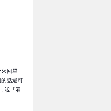
天來回單
團的話還可
，說「看