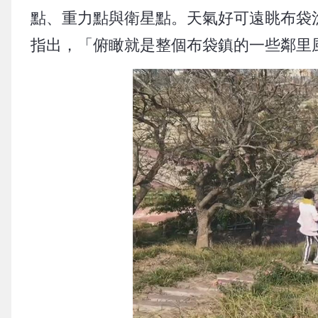
點、重力點與衛星點。天氣好可遠眺布袋
指出，「俯瞰就是整個布袋鎮的一些鄰里