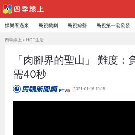
娛樂看過來
民視戲劇
民視綜藝
民視第一發發發
四季線上
＞
HOT生活
「肉腳界的聖山」 難度：
需40秒
2021-01-16 19:15