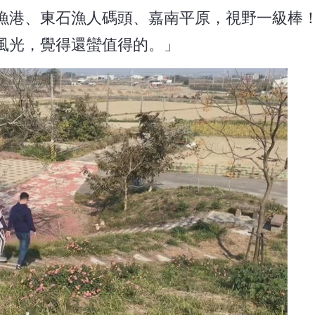
漁港、東石漁人碼頭、嘉南平原，視野一級棒
風光，覺得還蠻值得的。」