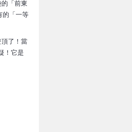
袋的「前東
有的「一等
登頂了！當
疑！它是