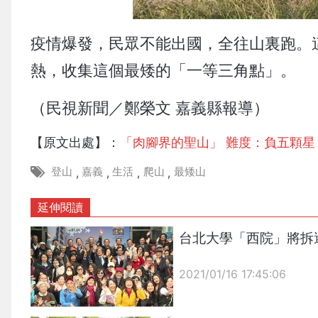
疫情爆發，民眾不能出國，全往山裏跑。
熱，收集這個最矮的「一等三角點」。
（民視新聞／鄭榮文 嘉義縣報導）
【原文出處】：
「肉腳界的聖山」 難度：負五顆星
登山
嘉義
生活
爬山
最矮山
,
,
,
,
延伸閱讀
台北大學「西院」將拆
2021/01/16 17:45:06
{PLAYICON}