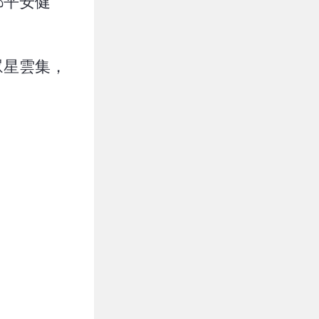
都平安健
眾星雲集，