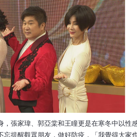
身，張家瑋、郭亞棠和王瞳更是在寒冬中以性
不忘提醒觀眾朋友，做好防疫，「我覺得大家