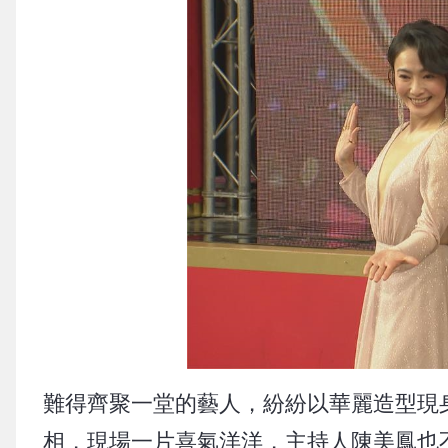
難得齊聚一堂的藝人，紛紛以華麗造型現
相，現場一片喜氣洋洋，主持人陳美鳳也