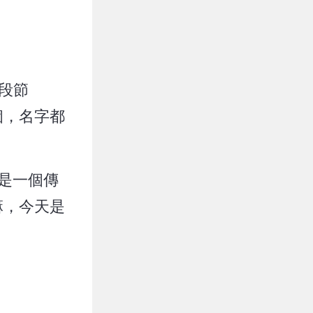
段節
個，名字都
是一個傳
嘛，今天是