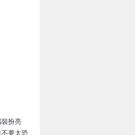
感裝扮亮
也不要太恐