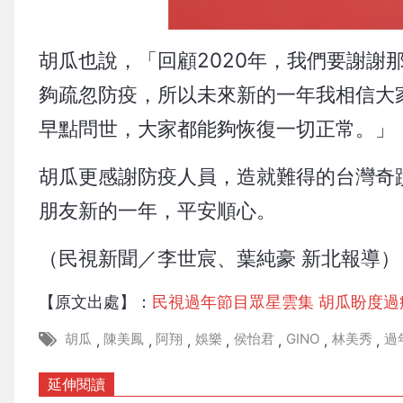
胡瓜也說，「回顧2020年，我們要謝謝
夠疏忽防疫，所以未來新的一年我相信大
早點問世，大家都能夠恢復一切正常。」
胡瓜更感謝防疫人員，造就難得的台灣奇
朋友新的一年，平安順心。
（民視新聞／李世宸、葉純豪 新北報導）
【原文出處】：
民視過年節目眾星雲集 胡瓜盼度過
胡瓜
陳美鳳
阿翔
娛樂
侯怡君
GINO
林美秀
過
,
,
,
,
,
,
,
延伸閱讀