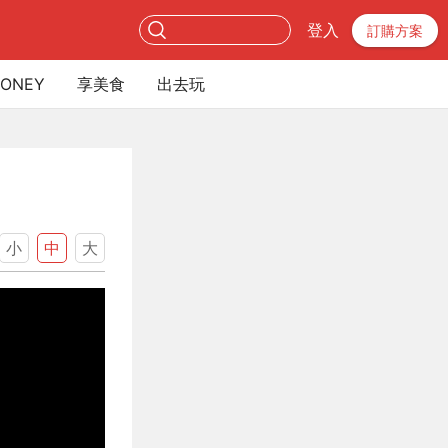
登入
訂購方案
ONEY
享美食
出去玩
小
中
大