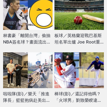
林書豪「離開台灣」偷抽
板球／英格蘭迎戰巴基斯
NBA簽名球？畫面流出
坦名單出爐 Joe Root重
「本尊親回1句」笑翻網
掌隊長兵符
啦啦隊(影)／樂天「推進
棒球(影)／還記得他嗎？
隊長」籃籃抱病赴美出任
「火球男」劉致榮睽違
務！與沙子宸相見歡送上
748天再實戰「感性發文