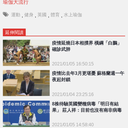
瑜伽大流行
運動
健身
英國
體育
水上瑜伽
,
,
,
,
延伸閱讀
疫情延燒日本相撲界 橫綱「白鵬」
確診武肺
2021/01/05 16:50:15
{PLAYICON}
疫情比去年3月更堪憂 蘇格蘭週一午
夜起封鎖
2021/01/04 23:25:16
{PLAYICON}
8株待驗英國變種病毒「明日有結
果」 莊人祥：目前也沒有南非病毒
2021/01/05 14:58:40