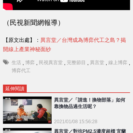
（民視新聞網報導）
【原文出處】：
異言堂／台灣成為博弈代工之島？揭
開線上產業神秘面紗
生活
博弈
民視異言堂
完整節目
異言堂
線上博弈
,
,
,
,
,
,
博弈代工
延伸閱讀
異言堂／「請進！換物部落」如何
靠換物品過生活呢？
2021/01/08 15:56:28
{PLAYICON}
異言堂／對抗PM2.5濃度超標 宜蘭