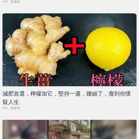
PR・新素簡
減肥首選，檸檬加它，堅持一週，腰細了，瘦到你懷
疑人生
PR・新素簡