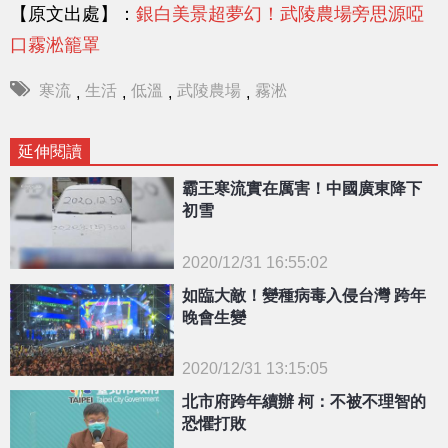
【原文出處】：
銀白美景超夢幻！武陵農場旁思源啞
口霧淞籠罩
寒流
生活
低溫
武陵農場
霧淞
,
,
,
,
延伸閱讀
霸王寒流實在厲害！中國廣東降下
初雪
2020/12/31 16:55:02
{PLAYICON}
如臨大敵！變種病毒入侵台灣 跨年
晚會生變
2020/12/31 13:15:05
{PLAYICON}
北市府跨年續辦 柯：不被不理智的
恐懼打敗