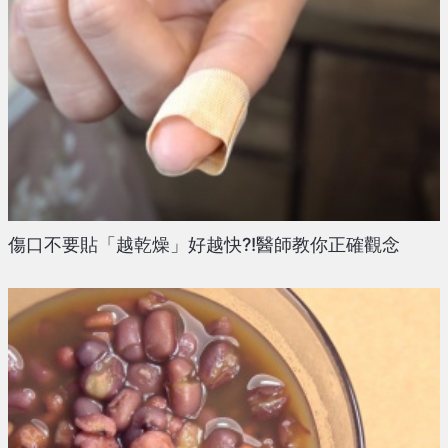
傷口不要貼「越乾燥」好越快?!醫師教你正確觀念