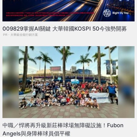
009829掌握AI關鍵 大華韓國KOSPI 50今強勢開募
PR・大華銀全能行銷方案
中職／悍將再升級新莊棒球場無障礙設施！Fubon
Angels與身障棒球員倡平權