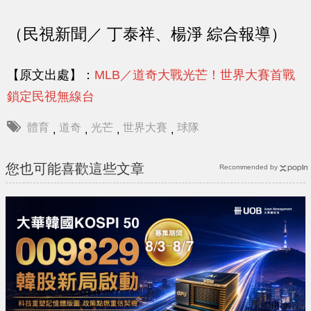
（民視新聞／ 丁泰祥、楊淨 綜合報導）
【原文出處】：
MLB／道奇大戰光芒！世界大賽首戰
鎖定民視無線台
體育
道奇
光芒
世界大賽
球隊
,
,
,
,
您也可能喜歡這些文章
Recommended by