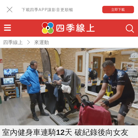
下載四季APP讓影音更順暢
立即下載
四季線上
來運動
室內健身車連騎12天 破紀錄後向女友