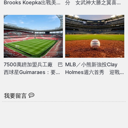
Brooks Koepka出戰美國
分 女武神大勝之翼喜迎
公開賽
3連勝
7500萬鎊加盟兵工廠 巴
MLB／小熊新強投Clay
西球星Guimaraes：要創
Holmes週六首秀 迎戰
造歷史
皇家力爭6連勝
我要留言