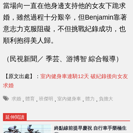
當場向一直在他身邊支持他的女友下跪求
婚，雖然過程十分艱辛，但Benjamin靠著
意志力克服阻礙，不但挑戰紀錄成功，也
順利抱得美人歸。
（民視新聞／ 季芸、游博智 綜合報導）
【原文出處】：
室內健身車連騎12天 破紀錄後向女友
求婚
求婚
體育
班傑明
室內健身車
體力
負擔大
,
,
,
,
,
延伸閱讀
終點線前提早慶祝 自行車手樂極生