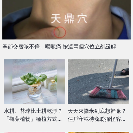
季節交替咳不停、喉嚨痛 按這兩個穴位立刻緩解
水耕、苔球比土耕乾淨？
天天來撒米到底想幹嘛？
「觀葉植物」種植方式優
住戶守株待兔盼攔怪客問
缺點比較
明白