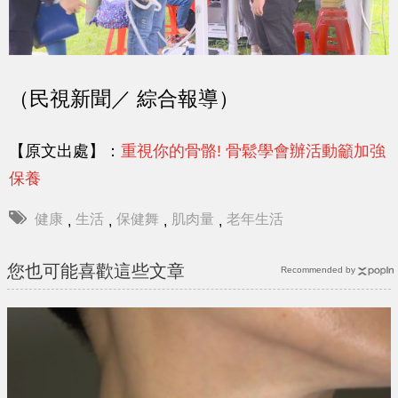
（民視新聞／ 綜合報導）
【原文出處】：
重視你的骨骼! 骨鬆學會辦活動籲加強
保養
健康
生活
保健舞
肌肉量
老年生活
,
,
,
,
您也可能喜歡這些文章
Recommended by