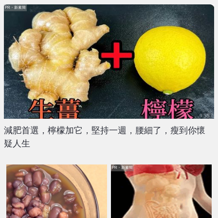
PR・新素簡
減肥首選，檸檬加它，堅持一週，腰細了，瘦到你懷
疑人生
PR・新素簡