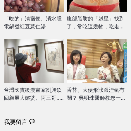
「吃的」清宿便、消水腫
腹部脂肪的「剋星」找到
電鍋煮紅豆薏仁湯
了，常吃這幾物，吃走大
肚囊，瘦出小蠻腰
台灣國寶級漫畫家劉興欽
舌苔、大便形狀跟溼氣有
回顧展大嬸婆、阿三哥...
關？ 吳明珠醫師教您一秒
1960年代轟動
看懂溼氣症狀！
我要留言