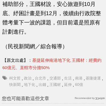
補助部分，王國材說，安心旅遊到10月
底、紓困計畫是到12月，後續由行政院整
體考量下一波的課題，但目前還是照原有
計劃進行。
（民視新聞網／綜合報導）
【原文出處】：
基捷延伸南港地下化 王國材：經費約
60億元、直轄市分擔50%
柯文哲
政治
台北市
交通部
生活
南港
基隆捷運
,
,
,
,
,
,
,
快新聞
地下化
出錢
王國材
延伸
60億
,
,
,
,
,
您也可能喜歡這些文章
Recommended by