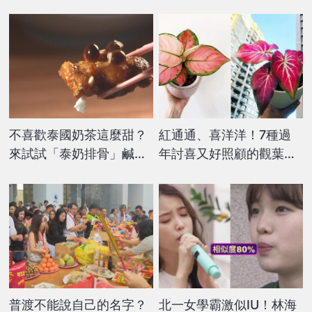
不喜歡泰國奶茶這麼甜？
紅通通、喜洋洋！7種過
來試試「泰奶排骨」鹹甜
年討喜又好照顧的觀葉植
交織
物
普渡不能說自己的名字？
北一女學霸激似IU！林海