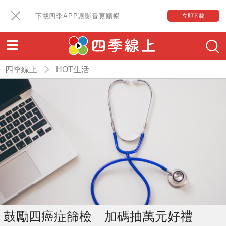
下載四季APP讓影音更順暢
立即下載
四季線上
HOT生活
鼓勵四癌症篩檢 加碼抽萬元好禮