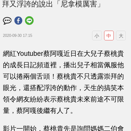
拜又浮誇的說出「尼拿模厲害」
小
中
大
2020-09-30 17:15
網紅Youtuber蔡阿嘎近日在大兒子蔡桃貴
的成長日記頻道裡，播出兒子相當佩服他
可以捲兩個舌頭！蔡桃貴不只透露崇拜的
眼光，還搭配浮誇的動作，天生的搞笑本
領令網友紛紛表示蔡桃貴未來前途不可限
量，蔡阿嘎後繼有人了。
影片一開始，蔡桃貴先是詢問媽媽二伯會