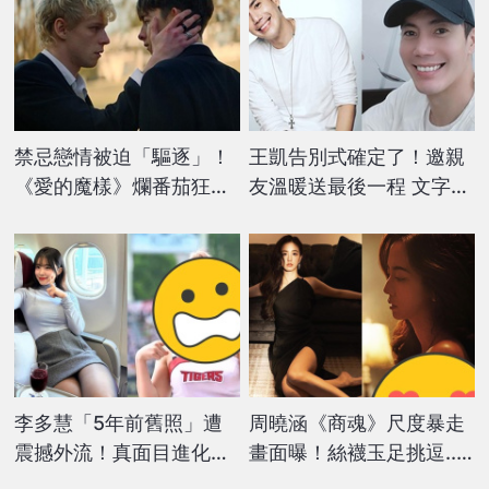
禁忌戀情被迫「驅逐」！
王凱告別式確定了！邀親
《愛的魔樣》爛番茄狂飆
友溫暖送最後一程 文字藏
96%高分好評
「愛人訊息」惹心疼
李多慧「5年前舊照」遭
周曉涵《商魂》尺度暴走
震撼外流！真面目進化
畫面曝！絲襪玉足挑逗...
「判若兩人」網嚇爛：不
「忘情激戰」多到失憶