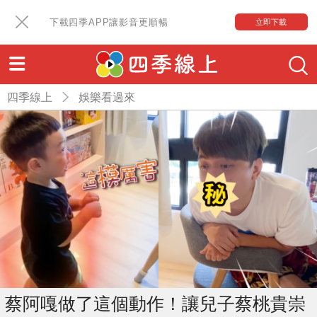
下載四季APP讓影音更順暢
立即下載
四季線上
娛樂看過來
蔡阿嘎做了這個動作！讓兒子蔡桃貴崇