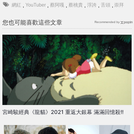
網紅
YouTuber
蔡阿嘎
蔡桃貴
浮誇
舌頭
崇拜
,
,
,
,
,
,
您也可能喜歡這些文章
Recommended by
宮崎駿經典《龍貓》2021 重返大銀幕 滿滿回憶殺!!