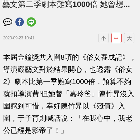
藝文第二季劇本難寫1000倍 她曾想...
小
中
大
2020-09-23 10:41
本屆金鐘獎共入圍8項的《俗女養成記》，
導演嚴藝文對於結果開心，也透露《俗女
2》劇本比第一季難寫1000倍，預算不夠
就扣導演費!但她替「嘉玲爸」陳竹昇沒入
圍感到可惜，幸好陳竹昇以《殘值》入
圍，于子育則喊話說：「在我心中，我老
公已經是影帝了！」