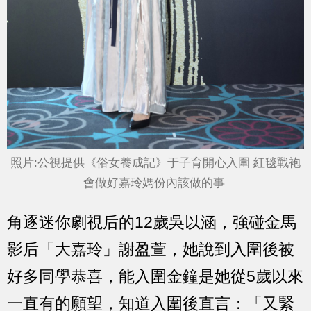
照片:公視提供《俗女養成記》于子育開心入圍 紅毯戰袍
會做好嘉玲媽份內該做的事
角逐迷你劇視后的12歲吳以涵，強碰金馬
影后「大嘉玲」謝盈萱，她說到入圍後被
好多同學恭喜，能入圍金鐘是她從5歲以來
一直有的願望，知道入圍後直言：「又緊