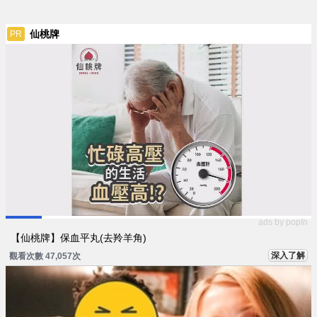
仙桃牌
PR
ads by popIn
【仙桃牌】保血平丸(去羚羊角)
深入了解
觀看次數 47,057次