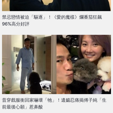
禁忌戀情被迫「驅逐」！《愛的魔樣》爛番茄狂飆
96%高分好評
昔穿戲服衝回家嚇壞「牠」！遺孀忍痛揭傅子純「生
前最後心願」惹鼻酸