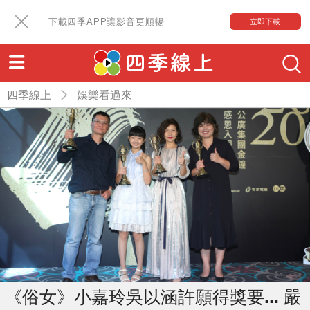
下載四季APP讓影音更順暢
立即下載
四季線上
娛樂看過來
《俗女》小嘉玲吳以涵許願得獎要... 嚴