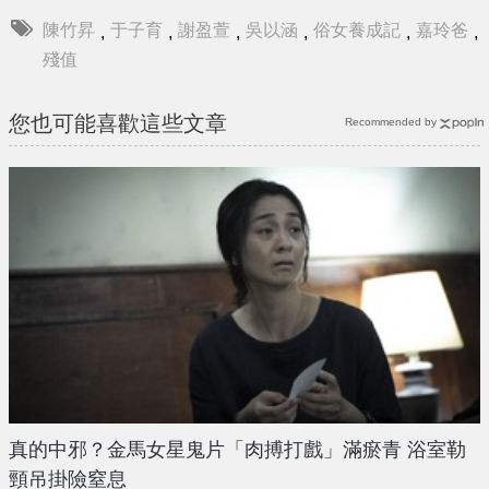
陳竹昇
于子育
謝盈萱
吳以涵
俗女養成記
嘉玲爸
,
,
,
,
,
,
殘值
您也可能喜歡這些文章
Recommended by
真的中邪？金馬女星鬼片「肉搏打戲」滿瘀青 浴室勒
頸吊掛險窒息