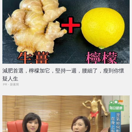
減肥首選，檸檬加它，堅持一週，腰細了，瘦到你懷
疑人生
PR・新素簡