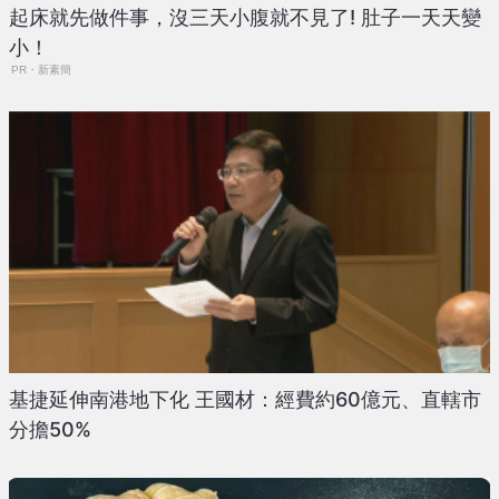
起床就先做件事，沒三天小腹就不見了! 肚子一天天變
小！
PR・新素簡
基捷延伸南港地下化 王國材：經費約60億元、直轄市
分擔50%