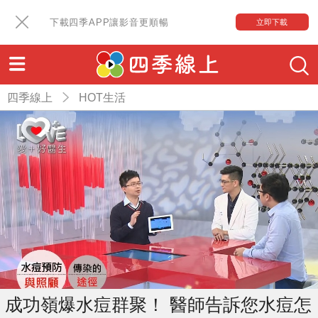
下載四季APP讓影音更順暢
立即下載
四季線上
HOT生活
成功嶺爆水痘群聚！ 醫師告訴您水痘怎