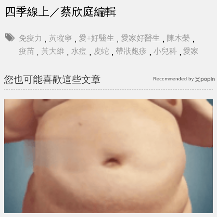
四季線上／蔡欣庭編輯
免疫力
黃瑽寧
愛+好醫生
愛家好醫生
陳木榮
,
,
,
,
,
疫苗
黃大維
水痘
皮蛇
帶狀皰疹
小兒科
愛家
,
,
,
,
,
,
您也可能喜歡這些文章
Recommended by