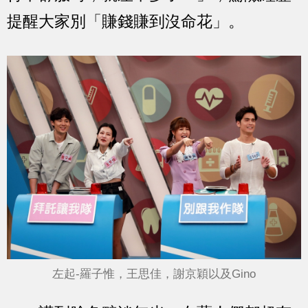
提醒大家別「賺錢賺到沒命花」。
左起-羅子惟，王思佳，謝京穎以及Gino