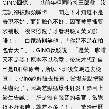
GINO回憶：「以前年輕同時接三部戲，沒
忘詞卻被頻頻喊卡，一問之下才知道不是
表現不好，而是臉色不好，因而被導播要
求補妝！後來照鏡子才發現臉又黃又咖
啡！」，白家綺則笑他：「你是不是在拍
包青天？」，GINO反駁說：「是黃、咖啡
又不是黑！原本不以為意，後來才想到自
己是B肝帶原者，所以下班後立馬趕去檢
查」，Gino說好險去檢查，當場差點把醫
生嚇死了，因為差點猛爆性肝炎！節目上
醫生告誡：「肝是沒有聲音的器官，當覺
得不舒服時，就差不多了！」，驚險經歷