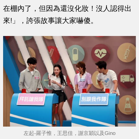
在棚內了，但因為還沒化妝！沒人認得出
來!」，誇張故事讓大家嚇傻。
左起-羅子惟，王思佳，謝京穎以及Gino