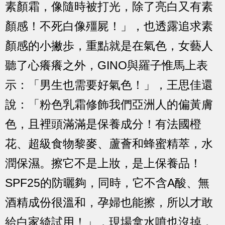
素顏霜，像隨時被打光，除了亮白又有素
顏感！不死白像殭屍！」，也透露追求素
顏感的小撇歩，重點就是在氣色，女藝人
聽了心癢癢之外，GINO與羅子惟馬上表
示：「男生也需要好氣色！」，王思佳還
說：「粉色乳霜修飾我們亞洲人的偏黃膚
色，且裡頭滿滿是保養成分！有法國橙
花、超級食物黎麥、蘆薈和蜂蜜精萃，水
潤保濕。擦它不是上妝，是上保養品！
SPF25的防曬夠，同時，它不含A酸、無
酒精成份很溫和，孕婦也能擦，所以才敢
給白家綺試用！」，現場拿水噴也沒掉，