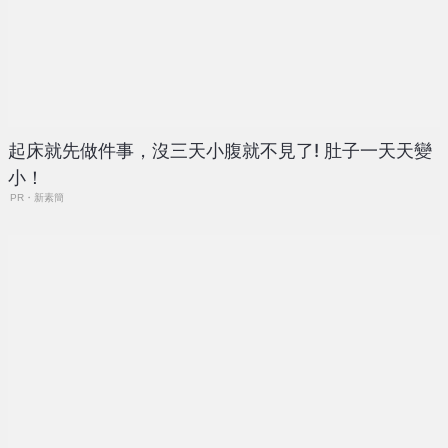
起床就先做件事，沒三天小腹就不見了! 肚子一天天變
小！
PR・新素簡