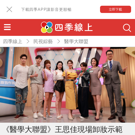
下載四季APP讓影音更順暢
立即下載
四季線上
民視綜藝
醫學大聯盟
《醫學大聯盟》王思佳現場卸妝示範