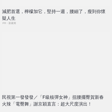
減肥首選，檸檬加它，堅持一週，腰細了，瘦到你懷
疑人生
PR・新素簡
民視第一發發發／「F級核彈女神」扭腰擺臀賀新春
火辣「電臀舞」謝京穎直言：超大尺度演出！