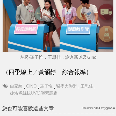
左起-羅子惟，王思佳，謝京穎以及Gino
（四季線上／黃韻靜 綜合報導）
白家綺
GINO
羅子惟
醫學大聯盟
王思佳
,
,
,
,
,
婕洛妮絲抗UV防曬素顏霜
您也可能喜歡這些文章
Recommended by