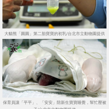
大貓熊「圓圓」第二胎寶寶的初乳/台北市立動物園提供
保育員讓「平平」、「安安」陪新生寶寶睡覺，幫忙壓被