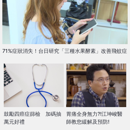
71%症狀消失！台日研究「三種水果酵素」改善飛蚊症
鼓勵四癌症篩檢 加碼抽
胃痛全身無力?!江坤峻醫
萬元好禮
師教您緩解及預防!