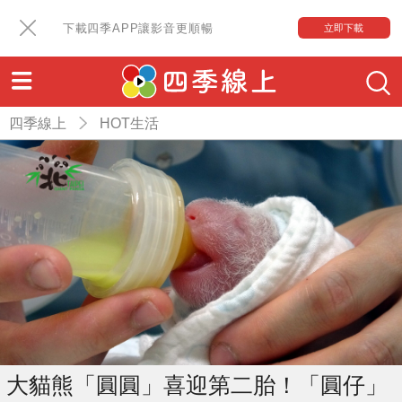
下載四季APP讓影音更順暢
立即下載
四季線上
HOT生活
大貓熊「圓圓」喜迎第二胎！「圓仔」