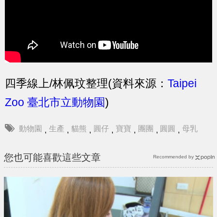
四季線上/林佩玟整理(資料來源：
Taipei
Zoo 臺北市立動物園
)
動物園
生產
貓熊
圓仔
寶寶
團團
圓圓
母乳
,
,
,
,
,
,
,
您也可能喜歡這些文章
Recommended by