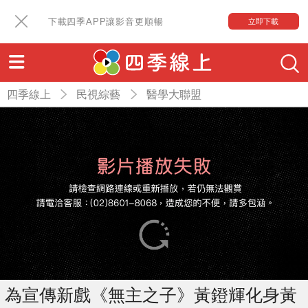
下載四季APP讓影音更順暢
立即下載
四季線上
民視綜藝
醫學大聯盟
為宣傳新戲《無主之子》黃鐙輝化身黃