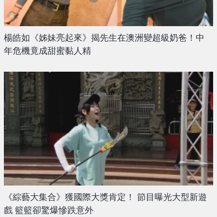
楊皓如《姊妹亮起來》揭先生在澳洲變超級奶爸！中
年危機竟成甜蜜黏人精
《綜藝大集合》獲國際大獎肯定！ 節目曝光大型新遊
戲 籃籃卻驚爆慘跌意外