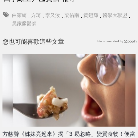
白家綺
方琦
李又汝
梁佑南
黃鐙輝
醫學大聯盟
,
,
,
,
,
,
吳家麟醫師
您也可能喜歡這些文章
Recommended by
方慈聲《姊妹亮起來》揭「3 易忽略」變質食物！便當