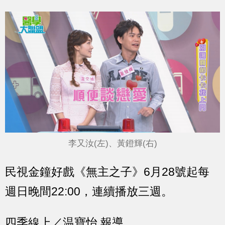
李又汝(左)、黃鐙輝(右)
民視金鐘好戲《無主之子》6月28號起每
週日晚間22:00，連續播放三週。
四季線上／温寶怡 報導