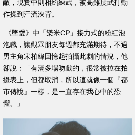
敵，現實中則相約練武，被高難度武打動
作操到汗流浹背。
《墜愛》中「樂米CP」接力式的粉紅泡
泡戲，讓觀眾朋友每週都充滿期待，不過
男主角宋柏緯回憶起拍攝此劇的情況，他
卻說：「有滿多場吻戲的，很常被拉在拍
攝表上，但都取消，所以這就像一個『都
市傳說』一樣，是一直存在我心中的恐
懼。」