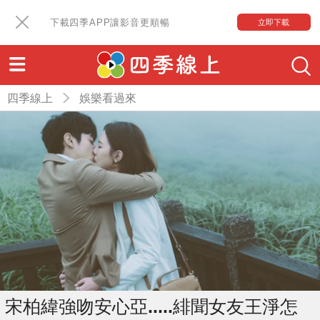
下載四季APP讓影音更順暢
立即下載
四季線上
娛樂看過來
宋柏緯強吻安心亞.....緋聞女友王淨怎