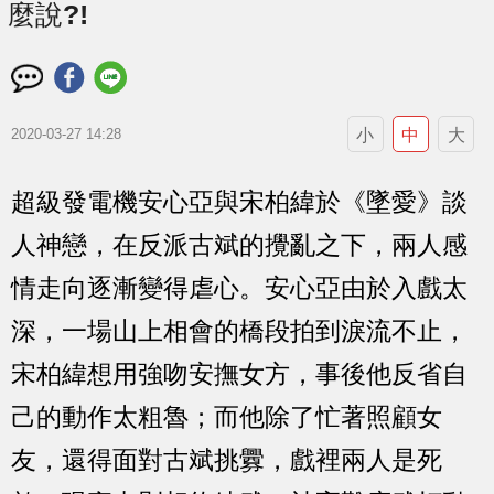
麼說?!
小
中
大
2020-03-27 14:28
超級發電機安心亞與宋柏緯於《墜愛》談
人神戀，在反派古斌的攪亂之下，兩人感
情走向逐漸變得虐心。安心亞由於入戲太
深，一場山上相會的橋段拍到淚流不止，
宋柏緯想用強吻安撫女方，事後他反省自
己的動作太粗魯；而他除了忙著照顧女
友，還得面對古斌挑釁，戲裡兩人是死