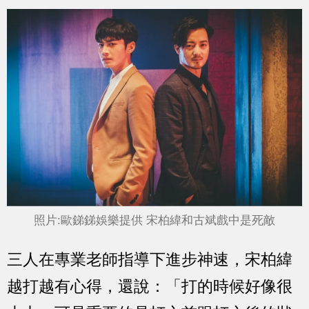
照片:歐銻銻娛樂提供 宋柏緯和古斌戲中是死敵
三人在專業老師指導下進步神速，宋柏緯
越打越有心得，還說：「打的時候好像很