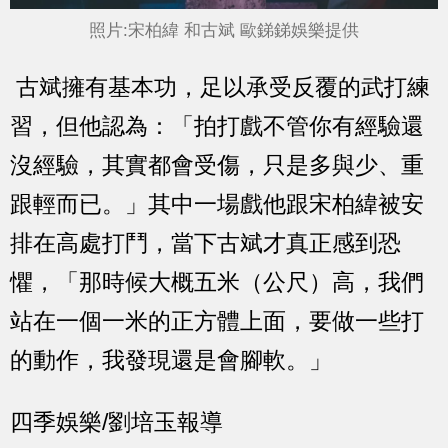
照片:宋柏緯 和古斌
歐銻銻娛樂提供
古斌擁有基本功，足以承受反覆的武打練
習，但他認為：「拍打戲不管你有經驗還
沒經驗，其實都會受傷，只是多與少、重
跟輕而已。」其中一場戲他跟宋柏緯被安
排在高處打鬥，當下古斌才真正感到恐
懼，「那時候大概五米（公尺）高，我們
站在一個一米的正方體上面，要做一些打
的動作，我發現還是會腳軟。」
四季娛樂/劉培玉報導