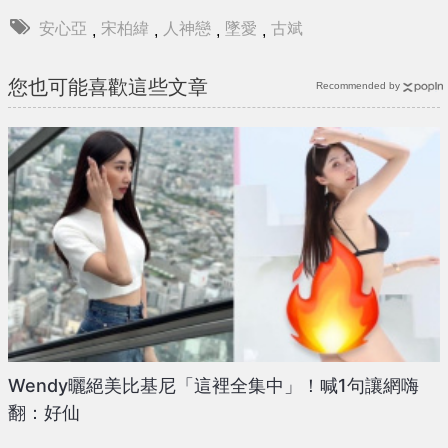
安心亞
宋柏緯
人神戀
墜愛
古斌
,
,
,
,
您也可能喜歡這些文章
Recommended by
Wendy曬絕美比基尼「這裡全集中」！喊1句讓網嗨
翻：好仙