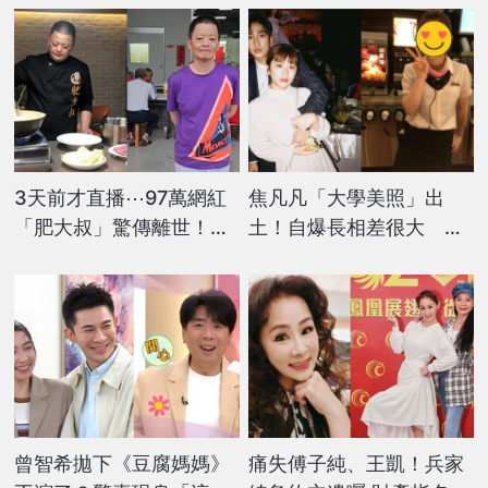
3天前才直播⋯97萬網紅
焦凡凡「大學美照」出
「肥大叔」驚傳離世！粉
土！自爆長相差很大 坦
絲震驚回憶：早有異狀
言整1部位網驚艷：超美
曾智希拋下《豆腐媽媽》
痛失傅子純、王凱！兵家