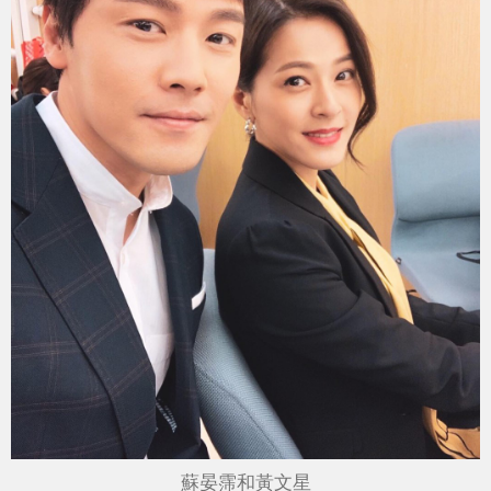
蘇晏霈和黃文星