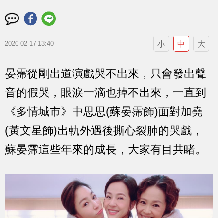
小
中
大
2020-02-17 13:40
晏霈從剛出道演戲哭不出來，只會發出聲
音的假哭，眼淚一滴也掉不出來，一直到
《多情城市》中思思(蘇晏霈飾)面對加堯
(黃文星飾)出軌外遇後撕心裂肺的哭戲，
蘇晏霈這些年來的成長，大家有目共睹。