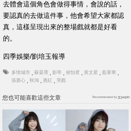
去體會這個角色會做得事情，會說的話，
要認真的去做這件事，他會希望大家都認
真，這樣呈現出來的整場戲就都是好看
的。
四季娛樂/劉培玉報導
多情城市
蘇晏霈
影帝
侯怡君
黃文星
藍葦華
,
,
,
,
,
,
張䕒心
秋鴻
惠紅
哭戲
,
,
,
您也可能喜歡這些文章
Recommended by