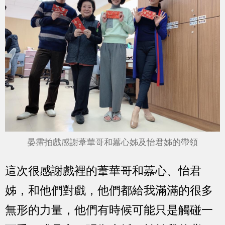
晏霈拍戲感謝葦華哥和䕒心姊及怡君姊的帶領
這次很感謝戲裡的葦華哥和䕒心、怡君
姊，和他們對戲，他們都給我滿滿的很多
無形的力量，他們有時候可能只是觸碰一