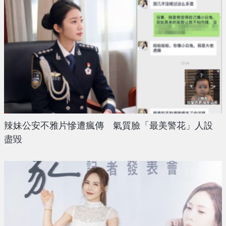
辣妹公安不雅片慘遭瘋傳 氣質臉「最美警花」人設
盡毀