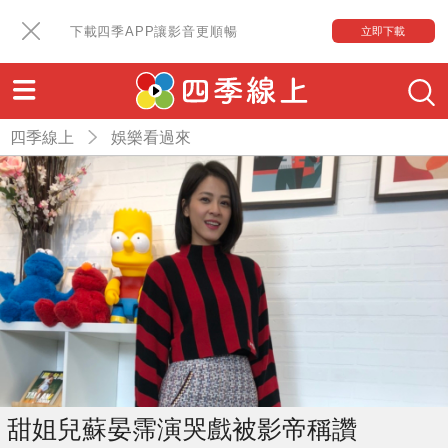
下載四季APP讓影音更順暢
立即下載
四季線上
娛樂看過來
甜姐兒蘇晏霈演哭戲被影帝稱讚