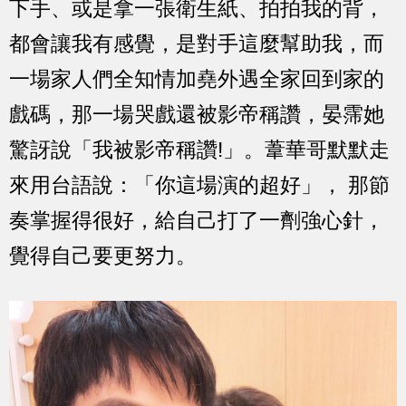
下手、或是拿一張衛生紙、拍拍我的背，
都會讓我有感覺，是對手這麼幫助我，而
一場家人們全知情加堯外遇全家回到家的
戲碼，那一場哭戲還被影帝稱讚，晏霈她
驚訝說「我被影帝稱讚!」。葦華哥默默走
來用台語說：「你這場演的超好」， 那節
奏掌握得很好，給自己打了一劑強心針，
覺得自己要更努力。