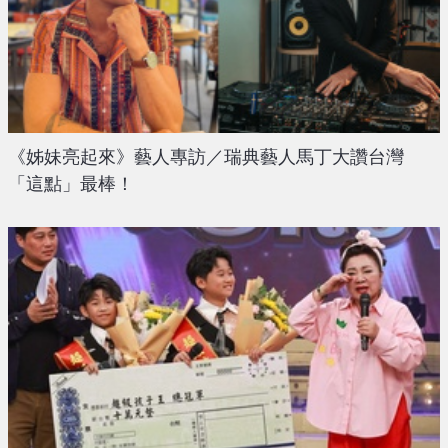
《姊妹亮起來》藝人專訪／瑞典藝人馬丁大讚台灣
「這點」最棒！