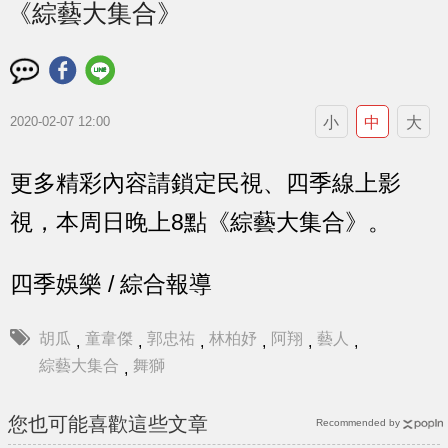
《綜藝大集合》
小
中
大
2020-02-07 12:00
更多精彩內容請鎖定民視、四季線上影
視，本周日晚上8點《綜藝大集合》。
四季娛樂 / 綜合報導
胡瓜
童韋傑
郭忠祐
林柏妤
阿翔
藝人
,
,
,
,
,
,
綜藝大集合
舞獅
,
您也可能喜歡這些文章
Recommended by