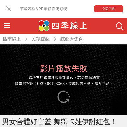
下載四季APP讓影音更順暢
立即下載
四季線上
民視綜藝
綜藝大集合
男女合體好害羞 舞獅卡娃伊討紅包！