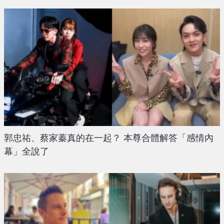
郭忠祐、蔡家蓁真的在一起？ 本尊合體解答「感情內
幕」全說了