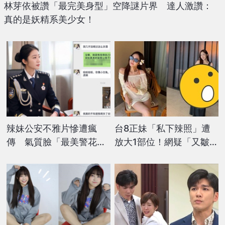
林芽依被讚「最完美身型」空降謎片界 達人激讚：
真的是妖精系美少女！
辣妹公安不雅片慘遭瘋
台8正妹「私下辣照」遭
傳 氣質臉「最美警花」
放大1部位！網疑「又皺又
人設盡毀
黑」不忍反擊：不想管了