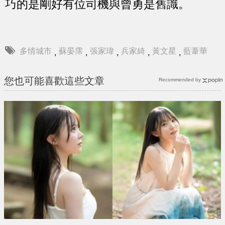
巧的是剛好有位司機與曾勇是舊識。
多情城市
蘇晏霈
張家瑋
兵家綺
黃文星
藍葦華
,
,
,
,
,
您也可能喜歡這些文章
Recommended by