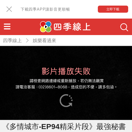
下載四季APP讓影音更順暢
立即下載
四季線上
娛樂看過來
《多情城市-EP94精采片段》最強秘書