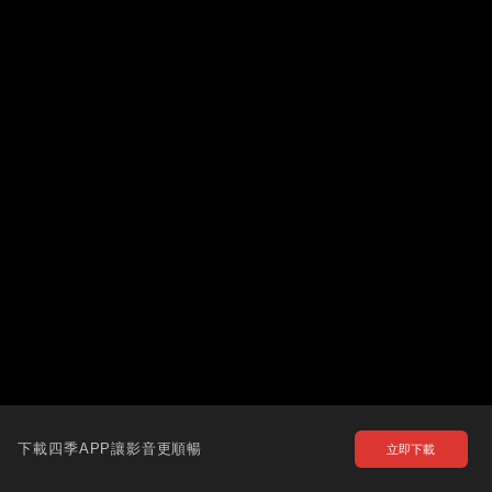
下載四季APP讓影音更順暢
立即下載