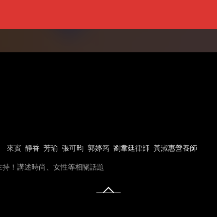
來賓
靜香
芳瑜
張可昀
郭婷筠
劉韋廷律師
黃淑惠營養師
主持！講述時尚、女性等相關話題