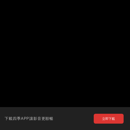
下載四季APP讓影音更順暢
立即下載