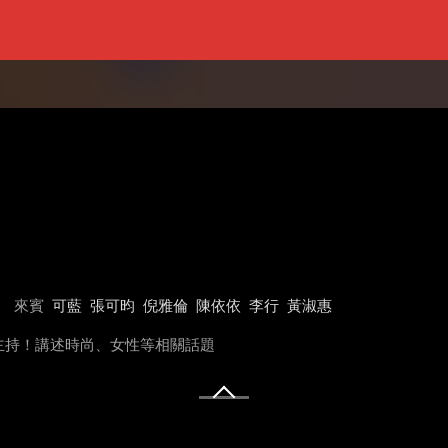
來賓
可藍
張可昀
倪雅倫
陳依依
李行
黃淑惠
主持！講述時尚、女性等相關話題