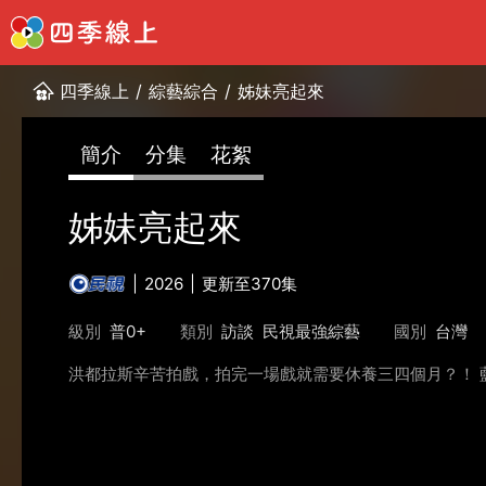
四季線上
/
綜藝綜合
/
姊妹亮起來
簡介
分集
花絮
姊妹亮起來
2026
更新至370集
級別
普0+
類別
訪談
民視最強綜藝
國別
台灣
洪都拉斯辛苦拍戲，拍完一場戲就需要休養三四個月？！ 