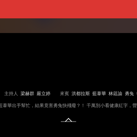
主持人
梁赫群
嚴立婷
來賓
洪都拉斯
藍葦華
林筳諭
勇兔
藍葦華出手幫忙，結果竟害勇兔快殘廢？！ 千萬別小看健康紅字，