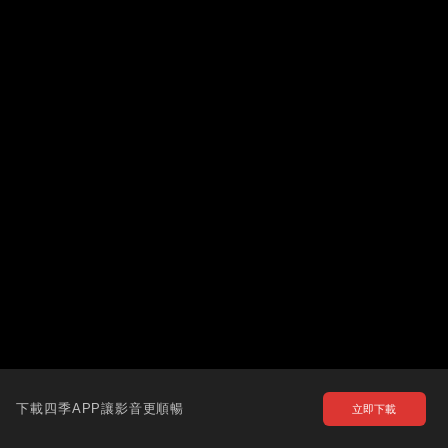
下載四季APP讓影音更順暢
立即下載