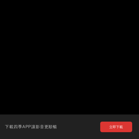
下載四季APP讓影音更順暢
立即下載