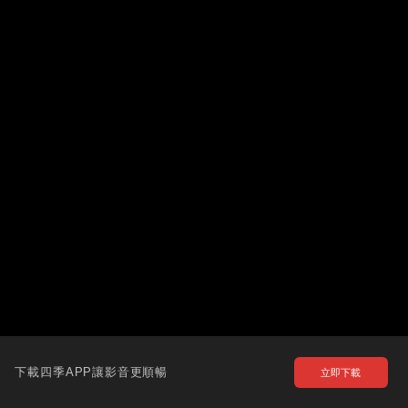
下載四季APP讓影音更順暢
立即下載