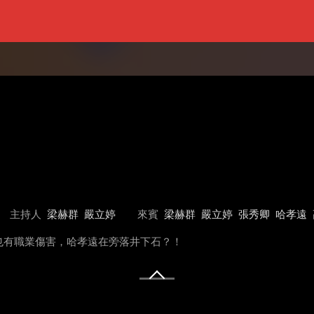
主持人
梁赫群
嚴立婷
來賓
梁赫群
嚴立婷
張秀卿
哈孝遠
也有職業傷害，哈孝遠在旁落井下石？！