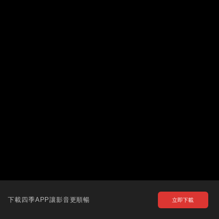
下載四季APP讓影音更順暢
立即下載