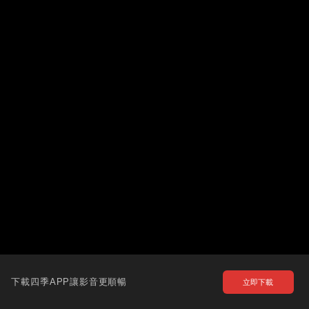
下載四季APP讓影音更順暢
立即下載