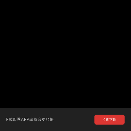
下載四季APP讓影音更順暢
立即下載