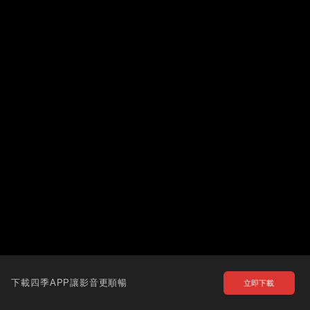
下載四季APP讓影音更順暢
立即下載