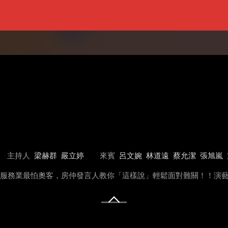
主持人
梁赫群
嚴立婷
來賓
呂文婉
林道遠
蔡允潔
張旭嵐
技！！服務業最怕奧客，房仲發言人教你「這樣說」輕鬆面對難關！！演