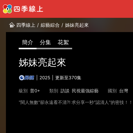
四季線上
/
綜藝綜合
/
姊妹亮起來
簡介
分集
花絮
姊妹亮起來
2025
更新至370集
級別
普0+
類別
訪談
民視最強綜藝
國別
台灣
"閱人無數"卻永遠看不清?! 求分享一秒"認清人"的密