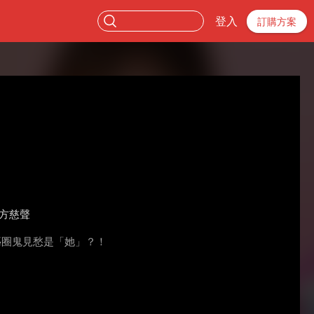
登入
訂購方案
方慈聲
藝圈鬼見愁是「她」？！