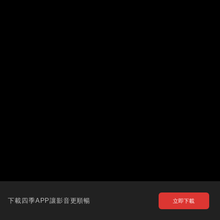
下載四季APP讓影音更順暢
立即下載