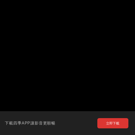
下載四季APP讓影音更順暢
立即下載