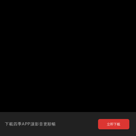
下載四季APP讓影音更順暢
立即下載