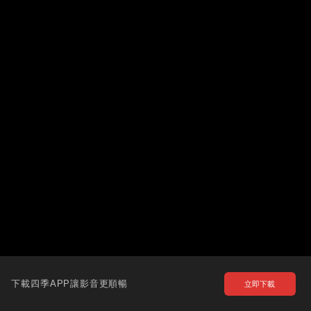
下載四季APP讓影音更順暢
立即下載