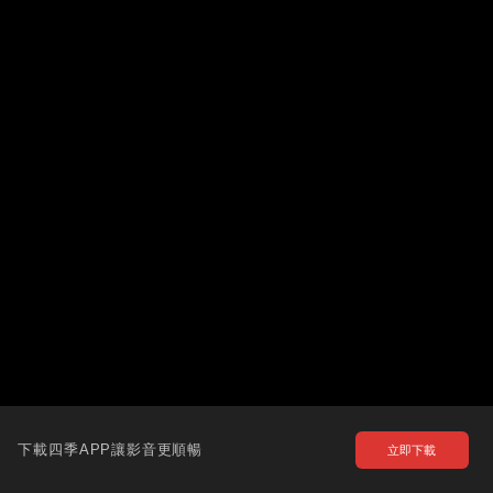
下載四季APP讓影音更順暢
立即下載